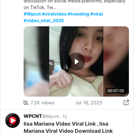
discussion on social media platforms, especially
on TikTok, Tw...
#Wpcnt #viralvideo #trending #viral
#video_viral_2025
00:07:00
7.2K views
Jul 16, 2025
WPCNT
.
@Wpcnt
1y
lisa Mariana Video Viral Link , lisa
Mariana Viral Video Download Link