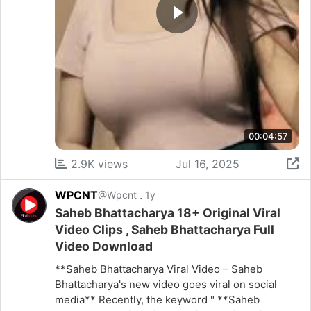
00:04:57
2.9K views
Jul 16, 2025
WPCNT
.
@Wpcnt
1y
Saheb Bhattacharya 18+ Original Viral
Video Clips , Saheb Bhattacharya Full
Video Download
**Saheb Bhattacharya Viral Video – Saheb
Bhattacharya's new video goes viral on social
media** Recently, the keyword " **Saheb