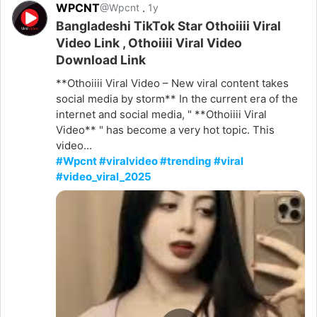
WPCNT
.
@Wpcnt
1y
Bangladeshi TikTok Star Othoiiii Viral
Video Link , Othoiiii Viral Video
Download Link
**Othoiiii Viral Video – New viral content takes
social media by storm** In the current era of the
internet and social media, " **Othoiiii Viral
Video** " has become a very hot topic. This
video...
#Wpcnt #viralvideo #trending #viral
#video_viral_2025