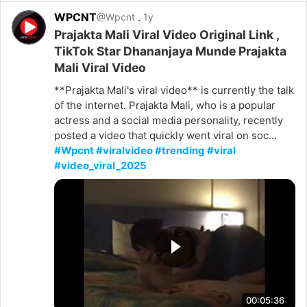
WPCNT
.
@Wpcnt
1y
Prajakta Mali Viral Video Original Link ,
TikTok Star Dhananjaya Munde Prajakta
Mali Viral Video
**Prajakta Mali's viral video** is currently the talk
of the internet. Prajakta Mali, who is a popular
actress and a social media personality, recently
posted a video that quickly went viral on soc...
#Wpcnt #viralvideo #trending #viral
#video_viral_2025
00:05:36