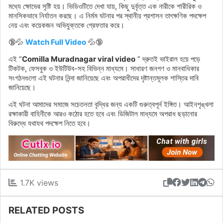
মধ্যে ক্ষোভের সৃষ্টি হয়। ভিডিওটিতে দেখা যায়, কিছু দুর্বৃত্ত এক নারীকে শারীরিক ও
মানসিকভাবে নির্যাতন করছে। এ নির্মম ঘটনার পর স্থানীয় প্রশাসন তাৎক্ষণিক পদক্ষেপ
নেয় এবং কয়েকজন অভিযুক্তকে গ্রেফতার করে।
🔞💦
Watch Full Video
💦🔞
এই “
Comilla Muradnagar viral video
” দ্রুতই ভাইরাল হয়ে পড়ে
টিকটক, ফেসবুক ও ইউটিউব-সহ বিভিন্ন মাধ্যমে। সাধারণ জনগণ ও মানবাধিকার
সংগঠনগুলো এই ঘটনার নিন্দা জানিয়েছে এবং অপরাধীদের দৃষ্টান্তমূলক শাস্তির দাবি
জানিয়েছে।
এই ঘটনা আমাদের সমাজে সচেতনতা বৃদ্ধির জন্য একটি গুরুত্বপূর্ন ইঙ্গিত। আইনশৃঙ্খলা
রক্ষাকারী বাহিনীকে আরও কঠোর হতে হবে এবং ডিজিটাল মাধ্যমে অপরাধ ছড়ানোর
বিরুদ্ধে যথাযথ পদক্ষেপ নিতে হবে।
1.7K views
RELATED POSTS